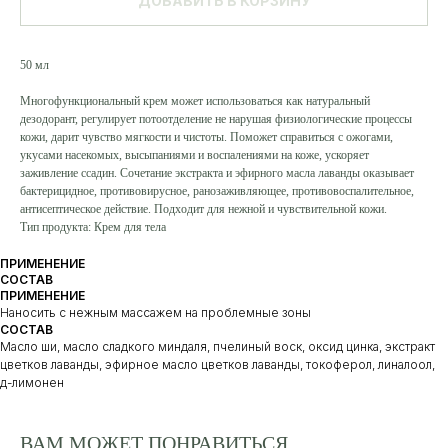
ДОБАВИТЬ В КОРЗИНУ
50 мл
Многофункциональный крем может использоваться как натуральный
дезодорант, регулирует потоотделение не нарушая физиологические процессы
кожи, дарит чувство мягкости и чистоты. Поможет справиться с ожогами,
укусами насекомых, высыпаниями и воспалениями на коже, ускоряет
заживление ссадин. Сочетание экстракта и эфирного масла лаванды оказывает
бактерицидное, противовирусное, ранозаживляющее, противовоспалительное,
антисептическое действие. Подходит для нежной и чувствительной кожи.
Тип продукта: Крем для тела
ПРИМЕНЕНИЕ
СОСТАВ
ПРИМЕНЕНИЕ
Наносить с нежным массажем на проблемные зоны
СОСТАВ
Масло ши, масло сладкого миндаля, пчелиный воск, оксид цинка, экстракт
цветков лаванды, эфирное масло цветков лаванды, токоферол, линалоол,
д-лимонен
ВАМ МОЖЕТ ПОНРАВИТЬСЯ