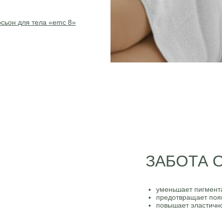
осьон для тела «emc 8»
ЗАБОТА 
уменьшает пигмен
предотвращает поя
повышает эластично