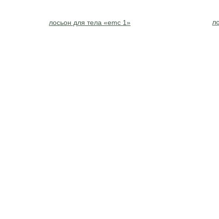
л
лосьон для тела «emc 1»